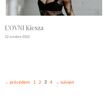
L’OVNI Kiesza
22 octobre 2022
Page
Page
Page
Page
←
précédent
1
2
3
4
→
suivant