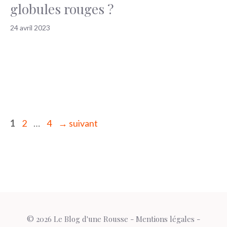
globules rouges ?
24 avril 2023
Page
Page
Page
1
2
…
4
→
suivant
© 2026 Le Blog d'une Rousse -
Mentions légales
-