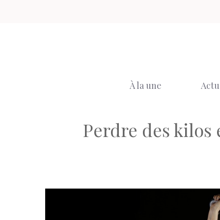
Aller
au
contenu
À la une
Actu
Perdre des kilos 