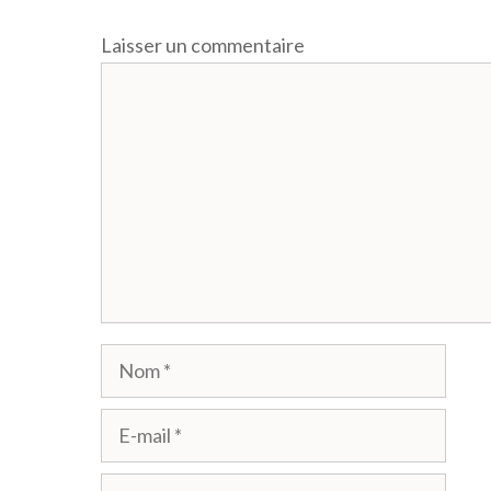
Laisser un commentaire
Commentaire
Nom
E-
mail
Site