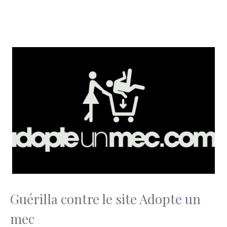
Guérilla contre le site Adopte un
mec