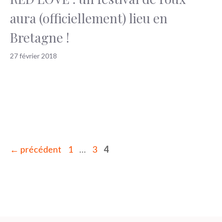
aura (officiellement) lieu en
Bretagne !
27 février 2018
Page
Page
Page
←
précédent
1
…
3
4