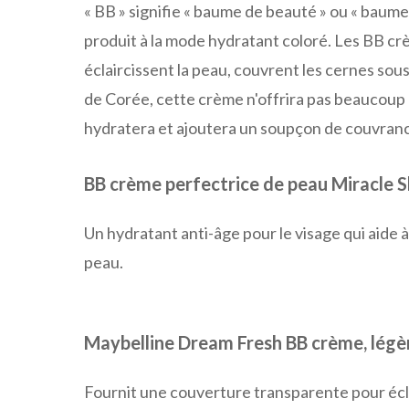
« BB » signifie « baume de beauté » ou « baume 
produit à la mode
hydratant coloré.
Les BB crè
éclaircissent la peau, couvrent les cernes sous
de Corée, cette crème n'offrira pas beaucoup 
hydratera et ajoutera un soupçon de couvran
BB crème perfectrice de peau Miracle 
Un hydratant anti-âge pour le visage qui aide à
peau.
Maybelline Dream Fresh BB crème, lég
Fournit une couverture transparente pour éclai