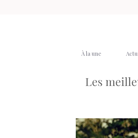
Aller
au
contenu
À la une
Actu
Les meille