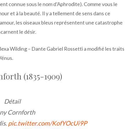
ent connue sous le nom d’Aphrodite). Comme vous le
our et à la beauté. Il y a tellement de sens dans ce
l’amour, les oiseaux bleus représentent une catastrophe
arnent le désir.
lexa Wilding – Dante Gabriel Rossetti a modifié les traits
Vénus.
forth (1835-1909)
Détail
ny Cornforth
dis.
pic.twitter.com/KofYOcUi9P