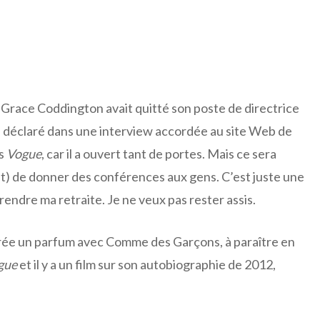
Grace Coddington avait quitté son poste de directrice
 a déclaré dans une interview accordée au site Web de
as
Vogue
, car il a ouvert tant de portes. Mais ce sera
(et) de donner des conférences aux gens. C’est juste une
endre ma retraite. Je ne veux pas rester assis.
 crée un parfum avec Comme des Garçons, à paraître en
gue
et il y a un film sur son autobiographie de 2012,