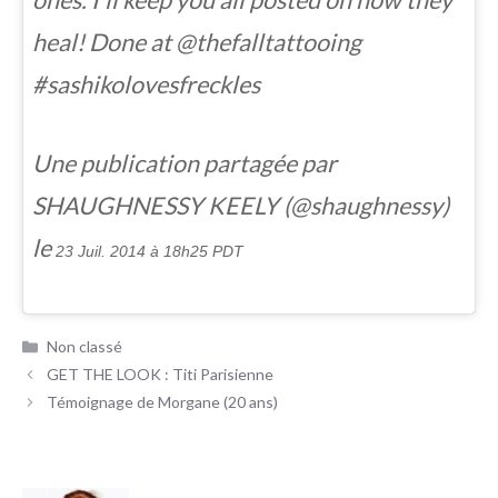
ones. I’ll keep you all posted on how they
heal! Done at @thefalltattooing
#sashikolovesfreckles
Une publication partagée par
SHAUGHNESSY KEELY (@shaughnessy)
le
23 Juil. 2014 à 18h25 PDT
Catégories
Non classé
GET THE LOOK : Titi Parisienne
Témoignage de Morgane (20 ans)