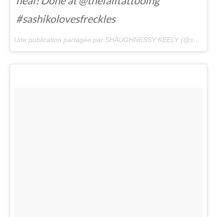
heal! Done at @thefalltattooing
#sashikolovesfreckles
Une publication partagée par SHAUGHNESSY KEELY (@shaughnessy) le