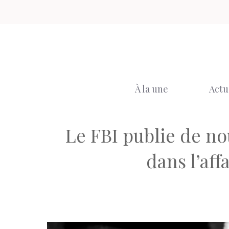
Aller
au
contenu
À la une
Actu
Le FBI publie de no
dans l’af