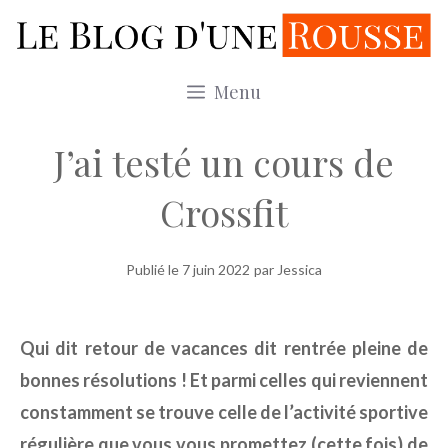
Aller
au
contenu
Menu
J’ai testé un cours de
Crossfit
Publié le
7 juin 2022
par Jessica
Qui dit retour de vacances dit rentrée pleine de
bonnes résolutions ! Et parmi celles qui reviennent
constamment se trouve celle de l’activité sportive
régulière que vous vous promettez (cette fois) de