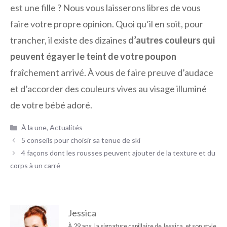
est une fille ? Nous vous laisserons libres de vous
faire votre propre opinion. Quoi qu’il en soit, pour
trancher, il existe des dizaines
d’autres couleurs qui
peuvent égayer le teint de votre poupon
fraîchement arrivé. À vous de faire preuve d’audace
et d’accorder des couleurs vives au visage illuminé
de votre bébé adoré.
Catégories
À la une
,
Actualités
5 conseils pour choisir sa tenue de ski
4 façons dont les rousses peuvent ajouter de la texture et du
corps à un carré
Jessica
À 29 ans, la signature capillaire de Jessica, et son style