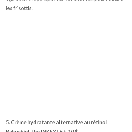
les frisottis.
5. Crème hydratante alternative au rétinol
Bakuchiol The INKEY List, 10 $