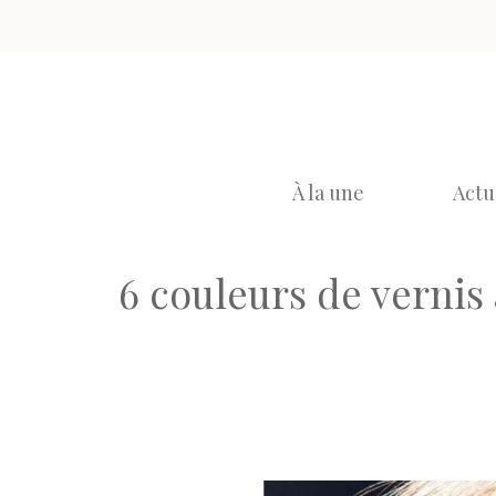
Aller
au
contenu
À la une
Actu
6 couleurs de vernis 