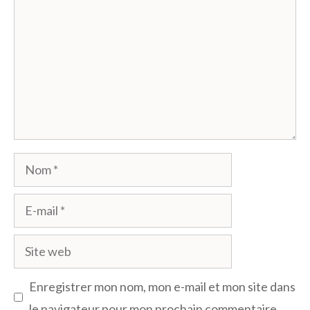
Nom
E-
mail
Site
web
Enregistrer mon nom, mon e-mail et mon site dans
le navigateur pour mon prochain commentaire.