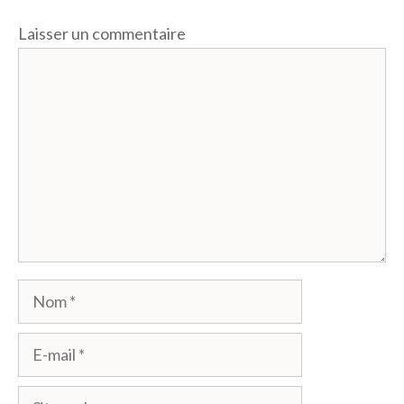
Laisser un commentaire
Commentaire
Nom
E-
mail
Site