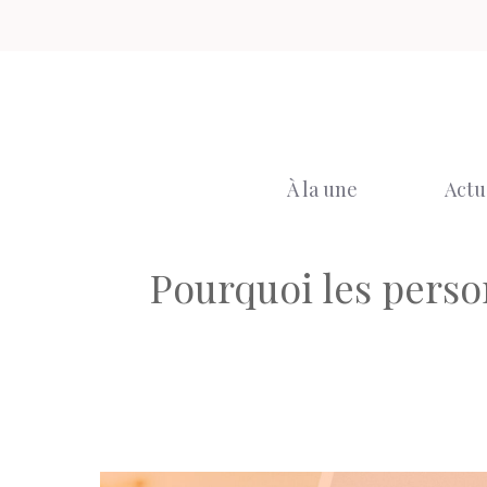
Aller
au
contenu
À la une
Actu
Pourquoi les perso