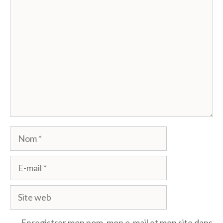
Commentaire
Nom
E-
mail
Site
web
Enregistrer mon nom, mon e-mail et mon site dans