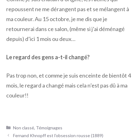
repoussent ne me dérangent pas et se mélangent à
ma couleur. Au 15 octobre, je me dis que je
retournerai dans ce salon, (même si j’ai déménagé
depuis) d’ici 1 mois ou deux…
Le regard des gens a-t-il changé?
Pas trop non, et comme je suis enceinte de bientôt 4
mois, le regard a changé mais cela n’est pas dû à ma
couleur!!
Catégories
Non classé
,
Témoignages
Fernand Khnopff est l’obsession rousse (1889)