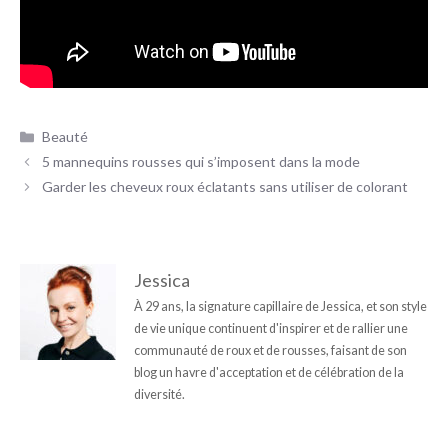
Catégories
Beauté
5 mannequins rousses qui s’imposent dans la mode
Garder les cheveux roux éclatants sans utiliser de colorant
Jessica
À 29 ans, la signature capillaire de Jessica, et son style
de vie unique continuent d'inspirer et de rallier une
communauté de roux et de rousses, faisant de son
blog un havre d'acceptation et de célébration de la
diversité.