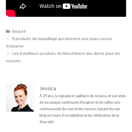
Catégories
Beauté
8 produits de maquillage qui donnent une peau rousse
éclatante
Les 6 meilleurs produits de blanchiment des dents pour les
rousses
Jessica
À 29 ans, la signature capillaire de Jessica, et son style
de vie unique continuent d'inspirer et de rallier une
communauté de roux et de rousses, faisant de son
blog un havre d'acceptation et de célébration de la
diversité.