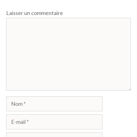
Laisser un commentaire
Commentaire
Nom
E-
mail
Site