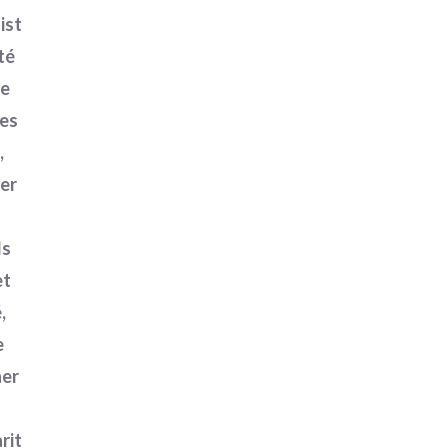
ist
té
me
les
,
er
ls
et
,
e
ner
rit