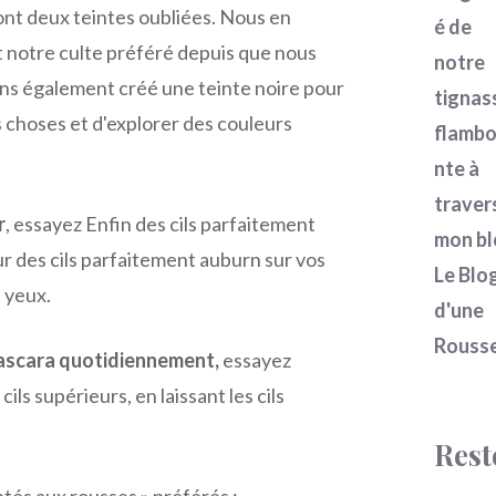
ont deux teintes oubliées. Nous en
é de
 notre culte préféré depuis que nous
notre
ns également créé une teinte noire pour
tignas
s choses et d'explorer des couleurs
flamb
nte à
traver
r
, essayez Enfin des cils parfaitement
mon bl
r des cils parfaitement auburn sur vos
Le Blo
s yeux.
d'une
Rousse
mascara quotidiennement,
essayez
s supérieurs, en laissant les cils
Rest