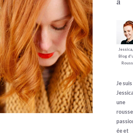
a
Jessica
Blog d'
Rous
Je suis
Jessica
une
rousse
passio
ée et