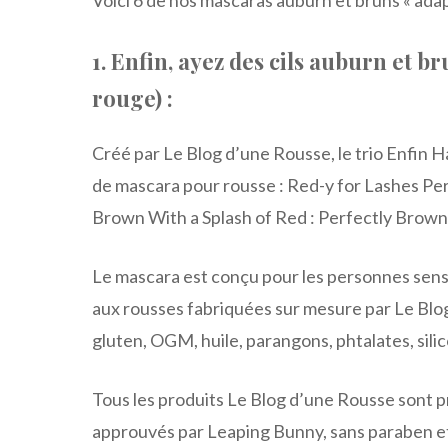
Voici 6 de nos mascaras auburn et bruns « adap
1. Enfin, ayez des cils auburn et b
rouge) :
Créé par Le Blog d’une Rousse, le trio Enfin
de mascara pour rousse : Red-y for Lashes P
Brown With a Splash of Red : Perfectly Brow
Le mascara est conçu pour les personnes sensi
aux rousses fabriquées sur mesure par Le Blog
gluten, OGM, huile, parangons, phtalates, silic
Tous les produits Le Blog d’une Rousse sont p
approuvés par Leaping Bunny, sans paraben et