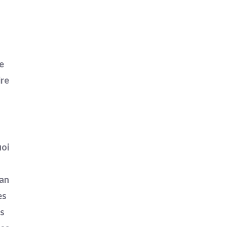
e
ire
oi
an
es
s