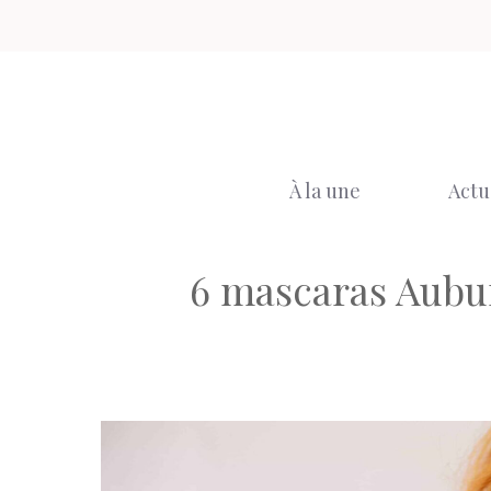
Aller
au
contenu
À la une
Actu
6 mascaras Aubu