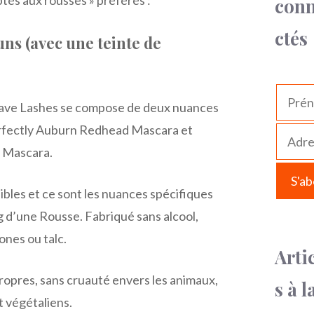
tés aux rousses » préférés :
con
ctés
runs (avec une teinte de
 Have Lashes se compose de deux nuances
erfectly Auburn Redhead Mascara et
n Mascara.
bles et ce sont les nuances spécifiques
 d’une Rousse. Fabriqué sans alcool,
ones ou talc.
Arti
ropres, sans cruauté envers les animaux,
s à l
 végétaliens.