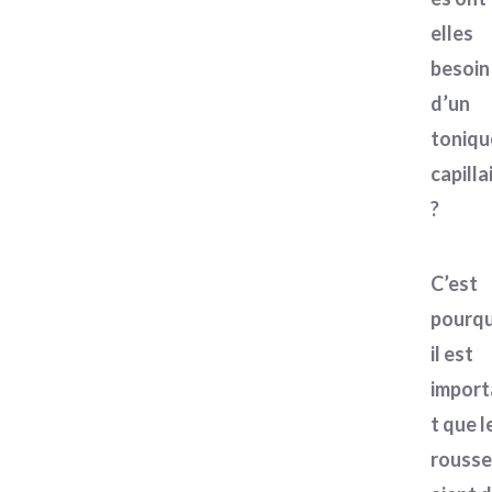
elles
besoin
d’un
toniqu
capilla
?
C’est
pourqu
il est
import
t que l
rousse