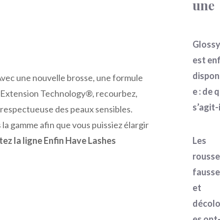
une
Gloss
est enf
dispon
Avec une nouvelle brosse, une formule
e : de 
se Extension Technology®, recourbez,
s’agit-i
e respectueuse des peaux sensibles.
la gamme afin que vous puissiez élargir
ez la ligne Enfin Have Lashes
Les
rousse
fausse
et
décolo
es ont