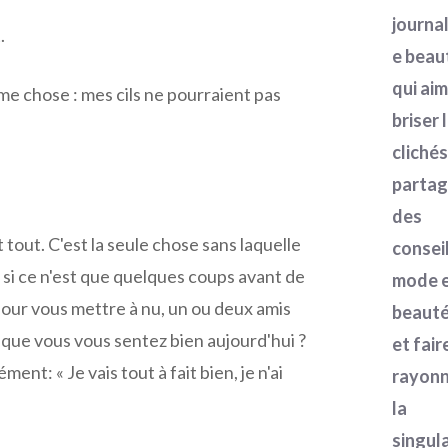
journal
.
e beau
qui ai
e chose : mes cils ne pourraient pas
briser 
clichés
partag
des
out. C'est la seule chose sans laquelle
consei
si ce n'est que quelques coups avant de
mode 
é pour vous mettre à nu, un ou deux amis
beauté
 que vous vous sentez bien aujourd'hui ?
et fair
nt: « Je vais tout à fait bien, je n'ai
rayon
la
singula