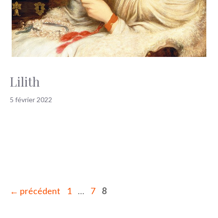
Lilith
5 février 2022
Page
Page
Page
←
précédent
1
…
7
8